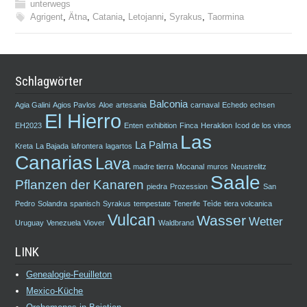
unterwegs
Agrigent
,
Ätna
,
Catania
,
Letojanni
,
Syrakus
,
Taormina
Schlagwörter
Balconia
Agia Galini
Agios Pavlos
Aloe
artesania
carnaval
Echedo
echsen
El Hierro
EH2023
Enten
exhibition
Finca
Heraklion
Icod de los vinos
Las
La Palma
Kreta
La Bajada
lafrontera
lagartos
Canarias
Lava
madre tierra
Mocanal
muros
Neustrelitz
Saale
Pflanzen der Kanaren
piedra
Prozession
San
Pedro
Solandra
spanisch
Syrakus
tempestate
Tenerife
Teìde
tiera volcanica
Vulcan
Wasser
Wetter
Uruguay
Venezuela
Viover
Waldbrand
LINK
Genealogie-Feuilleton
Mexico-Küche