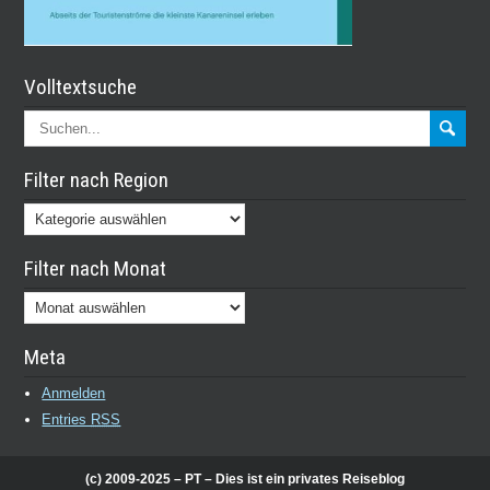
Volltextsuche
Filter nach Region
Filter
nach
Filter nach Monat
Region
Filter
nach
Meta
Monat
Anmelden
Entries
RSS
(c) 2009-2025 – PT – Dies ist ein privates Reiseblog