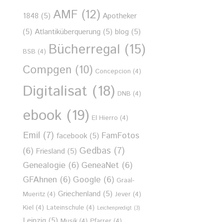
AMF
(12)
1848
(5)
Apotheker
(5)
Atlantiküberquerung
(5)
blog
(5)
Bücherregal
(15)
BSB
(4)
Compgen
(10)
Concepcion
(4)
Digitalisat
(18)
DNB
(4)
ebook
(19)
El Hierro
(4)
Emil
(7)
FamFotos
facebook
(5)
Gedbas
(7)
(6)
Friesland
(5)
Genealogie
(6)
GeneaNet
(6)
GFAhnen
(6)
Google
(6)
Graal-
Griechenland
(5)
Mueritz
(4)
Jever
(4)
Kiel
(4)
Lateinschule
(4)
Leichenpredigt
(3)
Leipzig
(5)
Musik
(4)
Pfarrer
(4)