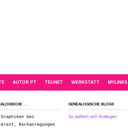
TE
AUTOR PT
TEUNET
WERKSTATT
MYLINKS
EALOGISCHE …
GENEALOGISCHE BLOGS
So äußern sich Kollegen
 Graphiken bei
terest, Kochanregungen