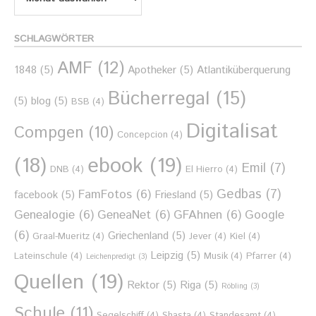
Monat
SCHLAGWÖRTER
AMF
(12)
1848
(5)
Apotheker
(5)
Atlantiküberquerung
Bücherregal
(15)
(5)
blog
(5)
BSB
(4)
Digitalisat
Compgen
(10)
Concepcion
(4)
ebook
(19)
(18)
Emil
(7)
DNB
(4)
El Hierro
(4)
Gedbas
(7)
FamFotos
(6)
facebook
(5)
Friesland
(5)
Genealogie
(6)
GeneaNet
(6)
GFAhnen
(6)
Google
(6)
Griechenland
(5)
Graal-Mueritz
(4)
Jever
(4)
Kiel
(4)
Leipzig
(5)
Lateinschule
(4)
Musik
(4)
Pfarrer
(4)
Leichenpredigt
(3)
Quellen
(19)
Rektor
(5)
Riga
(5)
Röbling
(3)
Schule
(11)
Segelschiff
(4)
Shasta
(4)
Standesamt
(4)