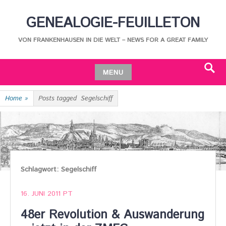
Skip
GENEALOGIE-FEUILLETON
to
content
VON FRANKENHAUSEN IN DIE WELT – NEWS FOR A GREAT FAMILY
MENU
Search
Skip
Home
»
Posts tagged
Segelschiff
to
content
Schlagwort:
Segelschiff
16. JUNI 2011
PT
48er Revolution & Auswanderung