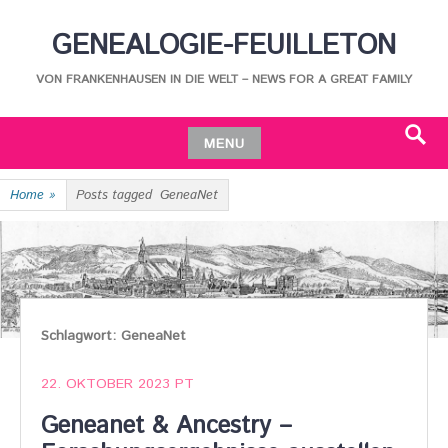
Skip
GENEALOGIE-FEUILLETON
to
content
VON FRANKENHAUSEN IN DIE WELT – NEWS FOR A GREAT FAMILY
MENU
Search
Skip
Home
»
Posts tagged
GeneaNet
to
content
Schlagwort:
GeneaNet
22. OKTOBER 2023
PT
Geneanet & Ancestry –