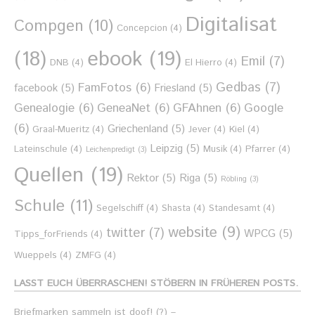
Digitalisat
Compgen
(10)
Concepcion
(4)
ebook
(19)
(18)
Emil
(7)
DNB
(4)
El Hierro
(4)
Gedbas
(7)
FamFotos
(6)
facebook
(5)
Friesland
(5)
Genealogie
(6)
GeneaNet
(6)
GFAhnen
(6)
Google
(6)
Griechenland
(5)
Graal-Mueritz
(4)
Jever
(4)
Kiel
(4)
Leipzig
(5)
Lateinschule
(4)
Musik
(4)
Pfarrer
(4)
Leichenpredigt
(3)
Quellen
(19)
Rektor
(5)
Riga
(5)
Röbling
(3)
Schule
(11)
Segelschiff
(4)
Shasta
(4)
Standesamt
(4)
website
(9)
twitter
(7)
WPCG
(5)
Tipps_forFriends
(4)
Wueppels
(4)
ZMFG
(4)
LASST EUCH ÜBERRASCHEN! STÖBERN IN FRÜHEREN POSTS.
Briefmarken sammeln ist doof! (?) –