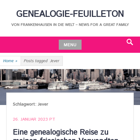
Skip
GENEALOGIE-FEUILLETON
to
content
VON FRANKENHAUSEN IN DIE WELT – NEWS FOR A GREAT FAMILY
MENU
Search
Skip
Home
»
Posts tagged
Jever
to
content
Schlagwort:
Jever
26. JANUAR 2023
PT
Eine genealogische Reise zu