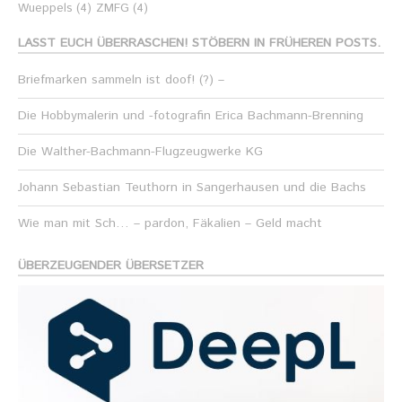
Wueppels
(4)
ZMFG
(4)
LASST EUCH ÜBERRASCHEN! STÖBERN IN FRÜHEREN POSTS.
Briefmarken sammeln ist doof! (?) –
Die Hobbymalerin und -fotografin Erica Bachmann-Brenning
Die Walther-Bachmann-Flugzeugwerke KG
Johann Sebastian Teuthorn in Sangerhausen und die Bachs
Wie man mit Sch… – pardon, Fäkalien – Geld macht
ÜBERZEUGENDER ÜBERSETZER