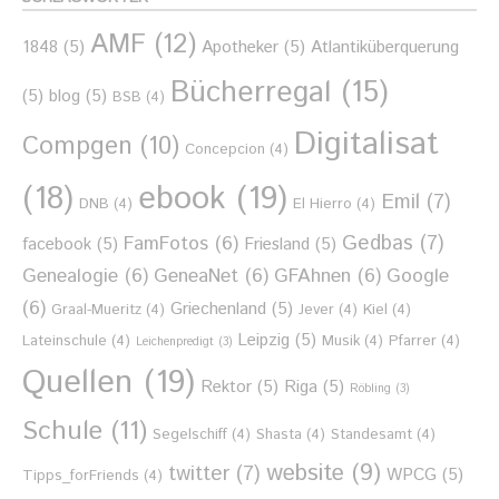
AMF
(12)
1848
(5)
Apotheker
(5)
Atlantiküberquerung
Bücherregal
(15)
(5)
blog
(5)
BSB
(4)
Digitalisat
Compgen
(10)
Concepcion
(4)
ebook
(19)
(18)
Emil
(7)
DNB
(4)
El Hierro
(4)
Gedbas
(7)
FamFotos
(6)
facebook
(5)
Friesland
(5)
Genealogie
(6)
GeneaNet
(6)
GFAhnen
(6)
Google
(6)
Griechenland
(5)
Graal-Mueritz
(4)
Jever
(4)
Kiel
(4)
Leipzig
(5)
Lateinschule
(4)
Musik
(4)
Pfarrer
(4)
Leichenpredigt
(3)
Quellen
(19)
Rektor
(5)
Riga
(5)
Röbling
(3)
Schule
(11)
Segelschiff
(4)
Shasta
(4)
Standesamt
(4)
website
(9)
twitter
(7)
WPCG
(5)
Tipps_forFriends
(4)