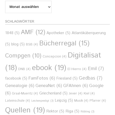
Filter
nach
Monat
SCHLAGWÖRTER
AMF
(12)
1848
(5)
Apotheker
(5)
Atlantiküberquerung
Bücherregal
(15)
(5)
blog
(5)
BSB
(4)
Digitalisat
Compgen
(10)
Concepcion
(4)
ebook
(19)
(18)
Emil
(7)
DNB
(4)
El Hierro
(4)
Gedbas
(7)
FamFotos
(6)
facebook
(5)
Friesland
(5)
Genealogie
(6)
GeneaNet
(6)
GFAhnen
(6)
Google
(6)
Griechenland
(5)
Graal-Mueritz
(4)
Jever
(4)
Kiel
(4)
Leipzig
(5)
Lateinschule
(4)
Musik
(4)
Pfarrer
(4)
Leichenpredigt
(3)
Quellen
(19)
Rektor
(5)
Riga
(5)
Röbling
(3)