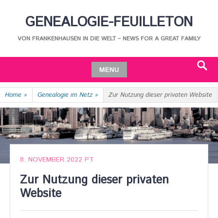
Skip
GENEALOGIE-FEUILLETON
to
content
VON FRANKENHAUSEN IN DIE WELT – NEWS FOR A GREAT FAMILY
MENU
Search
Skip
Home
»
Genealogie im Netz
»
Zur Nutzung dieser privaten Website
to
content
8. NOVEMBER 2022
PT
Zur Nutzung dieser privaten
Website