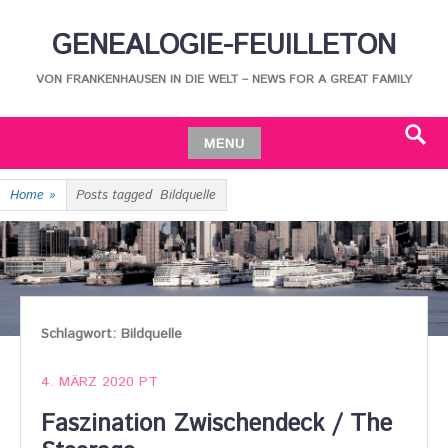
Skip
GENEALOGIE-FEUILLETON
to
content
VON FRANKENHAUSEN IN DIE WELT – NEWS FOR A GREAT FAMILY
MENU
Search
Skip
Home
»
Posts tagged
Bildquelle
to
content
Schlagwort:
Bildquelle
4. MÄRZ 2020
PT
Faszination Zwischendeck / The