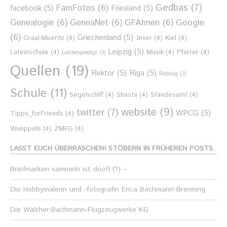
Gedbas
(7)
FamFotos
(6)
facebook
(5)
Friesland
(5)
Genealogie
(6)
GeneaNet
(6)
GFAhnen
(6)
Google
(6)
Griechenland
(5)
Graal-Mueritz
(4)
Jever
(4)
Kiel
(4)
Leipzig
(5)
Lateinschule
(4)
Musik
(4)
Pfarrer
(4)
Leichenpredigt
(3)
Quellen
(19)
Rektor
(5)
Riga
(5)
Röbling
(3)
Schule
(11)
Segelschiff
(4)
Shasta
(4)
Standesamt
(4)
website
(9)
twitter
(7)
WPCG
(5)
Tipps_forFriends
(4)
Wueppels
(4)
ZMFG
(4)
LASST EUCH ÜBERRASCHEN! STÖBERN IN FRÜHEREN POSTS.
Briefmarken sammeln ist doof! (?) –
Die Hobbymalerin und -fotografin Erica Bachmann-Brenning
Die Walther-Bachmann-Flugzeugwerke KG