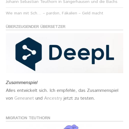
Johann Sebastian Teuthorn in Sangerhausen und die Bachs
Wie man mit Sch… – pardon, Fäkalien – Geld macht
ÜBERZEUGENDER ÜBERSETZER
Zusammenspiel
Alles entwickelt sich. Ich empfehle, das Zusammenspiel
von
Geneanet
und
Ancestry
jetzt zu testen.
MIGRATION TEUTHORN