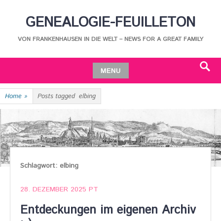
Skip
GENEALOGIE-FEUILLETON
to
content
VON FRANKENHAUSEN IN DIE WELT – NEWS FOR A GREAT FAMILY
MENU
Search
Skip
Home
»
Posts tagged
elbing
to
content
Schlagwort:
elbing
28. DEZEMBER 2025
PT
Entdeckungen im eigenen Archiv