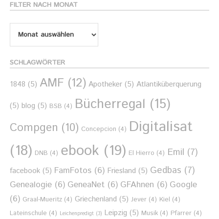
FILTER NACH MONAT
Filter
nach
Monat
SCHLAGWÖRTER
AMF
(12)
1848
(5)
Apotheker
(5)
Atlantiküberquerung
Bücherregal
(15)
(5)
blog
(5)
BSB
(4)
Digitalisat
Compgen
(10)
Concepcion
(4)
ebook
(19)
(18)
Emil
(7)
DNB
(4)
El Hierro
(4)
Gedbas
(7)
FamFotos
(6)
facebook
(5)
Friesland
(5)
Genealogie
(6)
GeneaNet
(6)
GFAhnen
(6)
Google
(6)
Griechenland
(5)
Graal-Mueritz
(4)
Jever
(4)
Kiel
(4)
Leipzig
(5)
Lateinschule
(4)
Musik
(4)
Pfarrer
(4)
Leichenpredigt
(3)