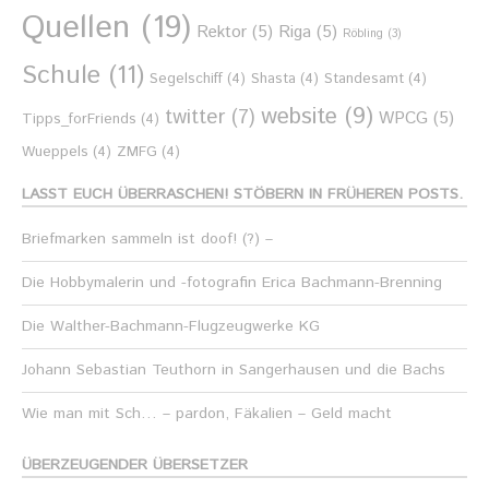
Quellen
(19)
Rektor
(5)
Riga
(5)
Röbling
(3)
Schule
(11)
Segelschiff
(4)
Shasta
(4)
Standesamt
(4)
website
(9)
twitter
(7)
WPCG
(5)
Tipps_forFriends
(4)
Wueppels
(4)
ZMFG
(4)
LASST EUCH ÜBERRASCHEN! STÖBERN IN FRÜHEREN POSTS.
Briefmarken sammeln ist doof! (?) –
Die Hobbymalerin und -fotografin Erica Bachmann-Brenning
Die Walther-Bachmann-Flugzeugwerke KG
Johann Sebastian Teuthorn in Sangerhausen und die Bachs
Wie man mit Sch… – pardon, Fäkalien – Geld macht
ÜBERZEUGENDER ÜBERSETZER