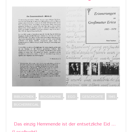
,
,
,
,
BIBLIOTHEK
BIOGRAPHIE
EGO
GESCHICHTE
1945
BÜCHERREGAL
Post
Das einzig Hemmende ist der entsetzliche Eid …
navigation