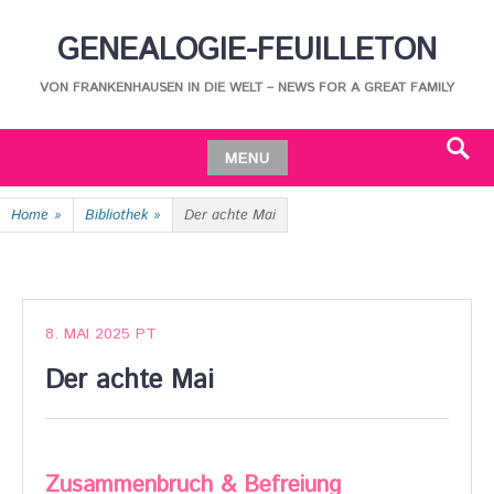
Skip
GENEALOGIE-FEUILLETON
to
content
VON FRANKENHAUSEN IN DIE WELT – NEWS FOR A GREAT FAMILY
MENU
Search
Skip
Home
»
Bibliothek
»
Der achte Mai
to
content
8. MAI 2025
PT
Der achte Mai
Zusammenbruch & Befreiung