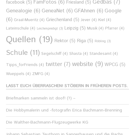
Gedbas
(7)
FamFotos
(6)
facebook
(5)
Friesland
(5)
Genealogie
(6)
GeneaNet
(6)
GFAhnen
(6)
Google
(6)
Griechenland
(5)
Graal-Mueritz
(4)
Jever
(4)
Kiel
(4)
Leipzig
(5)
Lateinschule
(4)
Musik
(4)
Pfarrer
(4)
Leichenpredigt
(3)
Quellen
(19)
Rektor
(5)
Riga
(5)
Röbling
(3)
Schule
(11)
Segelschiff
(4)
Shasta
(4)
Standesamt
(4)
website
(9)
twitter
(7)
WPCG
(5)
Tipps_forFriends
(4)
Wueppels
(4)
ZMFG
(4)
LASST EUCH ÜBERRASCHEN! STÖBERN IN FRÜHEREN POSTS.
Briefmarken sammeln ist doof! (?) –
Die Hobbymalerin und -fotografin Erica Bachmann-Brenning
Die Walther-Bachmann-Flugzeugwerke KG
Johann Sebastian Teuthorn in Sangerhausen und die Bachs