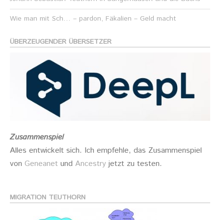
Wie man mit Sch… – pardon, Fäkalien – Geld macht
ÜBERZEUGENDER ÜBERSETZER
Zusammenspiel
Alles entwickelt sich. Ich empfehle, das Zusammenspiel
von
Geneanet
und
Ancestry
jetzt zu testen.
MIGRATION TEUTHORN