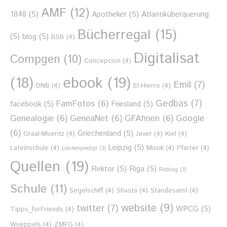
AMF
(12)
1848
(5)
Apotheker
(5)
Atlantiküberquerung
Bücherregal
(15)
(5)
blog
(5)
BSB
(4)
Digitalisat
Compgen
(10)
Concepcion
(4)
ebook
(19)
(18)
Emil
(7)
DNB
(4)
El Hierro
(4)
Gedbas
(7)
FamFotos
(6)
facebook
(5)
Friesland
(5)
Genealogie
(6)
GeneaNet
(6)
GFAhnen
(6)
Google
(6)
Griechenland
(5)
Graal-Mueritz
(4)
Jever
(4)
Kiel
(4)
Leipzig
(5)
Lateinschule
(4)
Musik
(4)
Pfarrer
(4)
Leichenpredigt
(3)
Quellen
(19)
Rektor
(5)
Riga
(5)
Röbling
(3)
Schule
(11)
Segelschiff
(4)
Shasta
(4)
Standesamt
(4)
website
(9)
twitter
(7)
WPCG
(5)
Tipps_forFriends
(4)
Wueppels
(4)
ZMFG
(4)