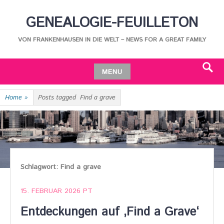
Skip
GENEALOGIE-FEUILLETON
to
content
VON FRANKENHAUSEN IN DIE WELT – NEWS FOR A GREAT FAMILY
MENU
Search
Skip
Home
»
Posts tagged
Find a grave
to
content
Schlagwort:
Find a grave
15. FEBRUAR 2026
PT
Entdeckungen auf ‚Find a Grave‘