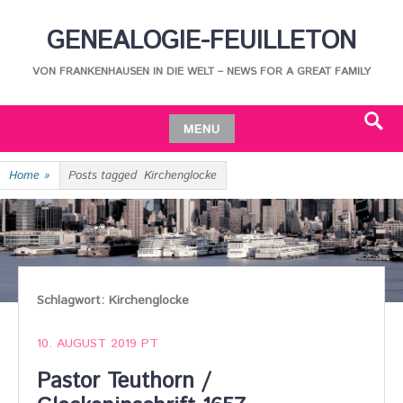
Skip
GENEALOGIE-FEUILLETON
to
content
VON FRANKENHAUSEN IN DIE WELT – NEWS FOR A GREAT FAMILY
MENU
Search
Skip
Home
»
Posts tagged
Kirchenglocke
to
content
Schlagwort:
Kirchenglocke
10. AUGUST 2019
PT
Pastor Teuthorn /