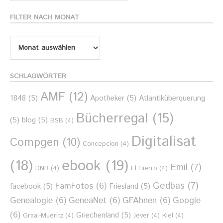
Thema
FILTER NACH MONAT
Filter
nach
Monat
SCHLAGWÖRTER
AMF
(12)
1848
(5)
Apotheker
(5)
Atlantiküberquerung
Bücherregal
(15)
(5)
blog
(5)
BSB
(4)
Digitalisat
Compgen
(10)
Concepcion
(4)
ebook
(19)
(18)
Emil
(7)
DNB
(4)
El Hierro
(4)
Gedbas
(7)
FamFotos
(6)
facebook
(5)
Friesland
(5)
Genealogie
(6)
GeneaNet
(6)
GFAhnen
(6)
Google
(6)
Griechenland
(5)
Graal-Mueritz
(4)
Jever
(4)
Kiel
(4)