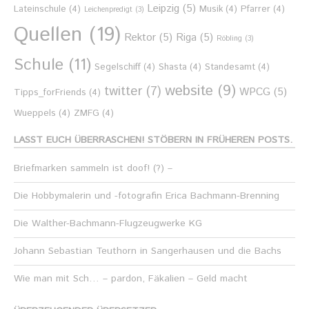
Leipzig
(5)
Lateinschule
(4)
Musik
(4)
Pfarrer
(4)
Leichenpredigt
(3)
Quellen
(19)
Rektor
(5)
Riga
(5)
Röbling
(3)
Schule
(11)
Segelschiff
(4)
Shasta
(4)
Standesamt
(4)
website
(9)
twitter
(7)
WPCG
(5)
Tipps_forFriends
(4)
Wueppels
(4)
ZMFG
(4)
LASST EUCH ÜBERRASCHEN! STÖBERN IN FRÜHEREN POSTS.
Briefmarken sammeln ist doof! (?) –
Die Hobbymalerin und -fotografin Erica Bachmann-Brenning
Die Walther-Bachmann-Flugzeugwerke KG
Johann Sebastian Teuthorn in Sangerhausen und die Bachs
Wie man mit Sch… – pardon, Fäkalien – Geld macht