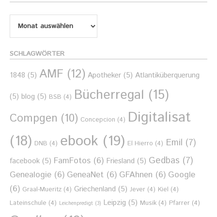
Filter
nach
Monat
SCHLAGWÖRTER
AMF
(12)
1848
(5)
Apotheker
(5)
Atlantiküberquerung
Bücherregal
(15)
(5)
blog
(5)
BSB
(4)
Digitalisat
Compgen
(10)
Concepcion
(4)
ebook
(19)
(18)
Emil
(7)
DNB
(4)
El Hierro
(4)
Gedbas
(7)
FamFotos
(6)
facebook
(5)
Friesland
(5)
Genealogie
(6)
GeneaNet
(6)
GFAhnen
(6)
Google
(6)
Griechenland
(5)
Graal-Mueritz
(4)
Jever
(4)
Kiel
(4)
Leipzig
(5)
Lateinschule
(4)
Musik
(4)
Pfarrer
(4)
Leichenpredigt
(3)