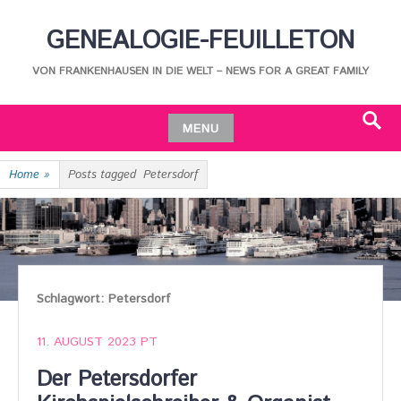
Skip
GENEALOGIE-FEUILLETON
to
content
VON FRANKENHAUSEN IN DIE WELT – NEWS FOR A GREAT FAMILY
MENU
Search
Skip
Home
»
Posts tagged
Petersdorf
to
content
Schlagwort:
Petersdorf
11. AUGUST 2023
PT
Der Petersdorfer