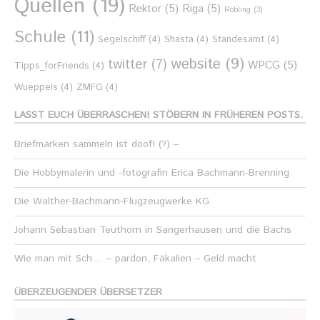
Quellen
(19)
Rektor
(5)
Riga
(5)
Röbling
(3)
Schule
(11)
Segelschiff
(4)
Shasta
(4)
Standesamt
(4)
website
(9)
twitter
(7)
WPCG
(5)
Tipps_forFriends
(4)
Wueppels
(4)
ZMFG
(4)
LASST EUCH ÜBERRASCHEN! STÖBERN IN FRÜHEREN POSTS.
Briefmarken sammeln ist doof! (?) –
Die Hobbymalerin und -fotografin Erica Bachmann-Brenning
Die Walther-Bachmann-Flugzeugwerke KG
Johann Sebastian Teuthorn in Sangerhausen und die Bachs
Wie man mit Sch… – pardon, Fäkalien – Geld macht
ÜBERZEUGENDER ÜBERSETZER