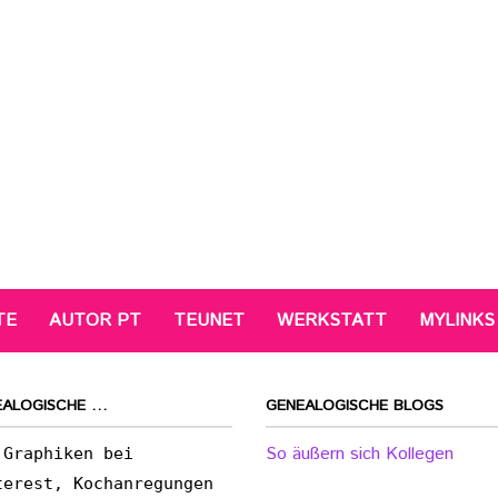
TE
AUTOR PT
TEUNET
WERKSTATT
MYLINKS
EALOGISCHE …
GENEALOGISCHE BLOGS
So äußern sich Kollegen
 Graphiken bei
terest, Kochanregungen