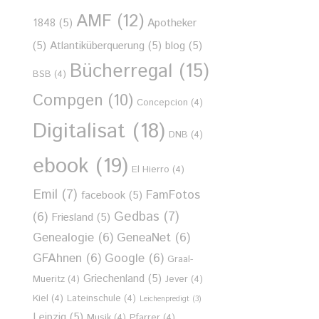
AMF
(12)
1848
(5)
Apotheker
(5)
Atlantiküberquerung
(5)
blog
(5)
Bücherregal
(15)
BSB
(4)
Compgen
(10)
Concepcion
(4)
Digitalisat
(18)
DNB
(4)
ebook
(19)
El Hierro
(4)
Emil
(7)
FamFotos
facebook
(5)
Gedbas
(7)
(6)
Friesland
(5)
Genealogie
(6)
GeneaNet
(6)
GFAhnen
(6)
Google
(6)
Graal-
Griechenland
(5)
Mueritz
(4)
Jever
(4)
Kiel
(4)
Lateinschule
(4)
Leichenpredigt
(3)
Leipzig
(5)
Musik
(4)
Pfarrer
(4)