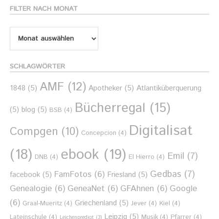
Thema
FILTER NACH MONAT
Filter
nach
Monat
SCHLAGWÖRTER
AMF
(12)
1848
(5)
Apotheker
(5)
Atlantiküberquerung
Bücherregal
(15)
(5)
blog
(5)
BSB
(4)
Digitalisat
Compgen
(10)
Concepcion
(4)
ebook
(19)
(18)
Emil
(7)
DNB
(4)
El Hierro
(4)
Gedbas
(7)
FamFotos
(6)
facebook
(5)
Friesland
(5)
Genealogie
(6)
GeneaNet
(6)
GFAhnen
(6)
Google
(6)
Griechenland
(5)
Graal-Mueritz
(4)
Jever
(4)
Kiel
(4)
Leipzig
(5)
Lateinschule
(4)
Musik
(4)
Pfarrer
(4)
Leichenpredigt
(3)