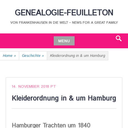
Skip
GENEALOGIE-FEUILLETON
to
content
VON FRANKENHAUSEN IN DIE WELT – NEWS FOR A GREAT FAMILY
MENU
Search
Skip
Home
»
Geschichte
»
Kleiderordnung in & um Hamburg
to
content
14. NOVEMBER 2018
PT
Kleiderordnung in & um Hamburg
Hamburger Trachten um 1840