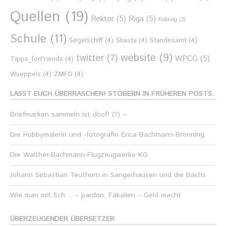
Quellen
(19)
Rektor
(5)
Riga
(5)
Röbling
(3)
Schule
(11)
Segelschiff
(4)
Shasta
(4)
Standesamt
(4)
website
(9)
twitter
(7)
WPCG
(5)
Tipps_forFriends
(4)
Wueppels
(4)
ZMFG
(4)
LASST EUCH ÜBERRASCHEN! STÖBERN IN FRÜHEREN POSTS.
Briefmarken sammeln ist doof! (?) –
Die Hobbymalerin und -fotografin Erica Bachmann-Brenning
Die Walther-Bachmann-Flugzeugwerke KG
Johann Sebastian Teuthorn in Sangerhausen und die Bachs
Wie man mit Sch… – pardon, Fäkalien – Geld macht
ÜBERZEUGENDER ÜBERSETZER