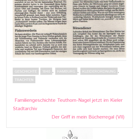
,
,
,
GESCHICHTE
1840
HAMBURG
KLEIDERORDNUNG
TRACHTEN
Post
Familiengeschichte Teuthorn-Nagel jetzt im Kieler
navigation
Stadtarchiv
Der Griff in mein Bücherregal (VII)