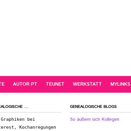
TE
AUTOR PT
TEUNET
WERKSTATT
MYLINKS
EALOGISCHE …
GENEALOGISCHE BLOGS
So äußern sich Kollegen
 Graphiken bei
terest, Kochanregungen