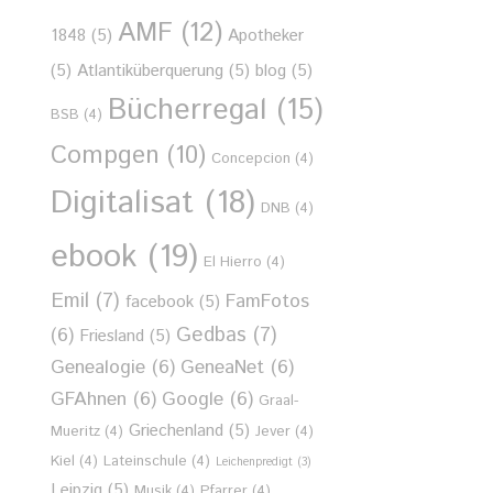
AMF
(12)
1848
(5)
Apotheker
(5)
Atlantiküberquerung
(5)
blog
(5)
Bücherregal
(15)
BSB
(4)
Compgen
(10)
Concepcion
(4)
Digitalisat
(18)
DNB
(4)
ebook
(19)
El Hierro
(4)
Emil
(7)
FamFotos
facebook
(5)
Gedbas
(7)
(6)
Friesland
(5)
Genealogie
(6)
GeneaNet
(6)
GFAhnen
(6)
Google
(6)
Graal-
Griechenland
(5)
Mueritz
(4)
Jever
(4)
Kiel
(4)
Lateinschule
(4)
Leichenpredigt
(3)
Leipzig
(5)
Musik
(4)
Pfarrer
(4)