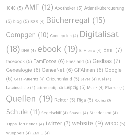
AMF
(12)
1848
(5)
Apotheker
(5)
Atlantiküberquerung
Bücherregal
(15)
(5)
blog
(5)
BSB
(4)
Digitalisat
Compgen
(10)
Concepcion
(4)
ebook
(19)
(18)
Emil
(7)
DNB
(4)
El Hierro
(4)
Gedbas
(7)
FamFotos
(6)
facebook
(5)
Friesland
(5)
Genealogie
(6)
GeneaNet
(6)
GFAhnen
(6)
Google
(6)
Griechenland
(5)
Graal-Mueritz
(4)
Jever
(4)
Kiel
(4)
Leipzig
(5)
Lateinschule
(4)
Musik
(4)
Pfarrer
(4)
Leichenpredigt
(3)
Quellen
(19)
Rektor
(5)
Riga
(5)
Röbling
(3)
Schule
(11)
Segelschiff
(4)
Shasta
(4)
Standesamt
(4)
website
(9)
twitter
(7)
WPCG
(5)
Tipps_forFriends
(4)
Wueppels
(4)
ZMFG
(4)