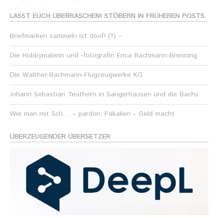
LASST EUCH ÜBERRASCHEN! STÖBERN IN FRÜHEREN POSTS.
Briefmarken sammeln ist doof! (?) –
Die Hobbymalerin und -fotografin Erica Bachmann-Brenning
Die Walther-Bachmann-Flugzeugwerke KG
Johann Sebastian Teuthorn in Sangerhausen und die Bachs
Wie man mit Sch… – pardon, Fäkalien – Geld macht
ÜBERZEUGENDER ÜBERSETZER