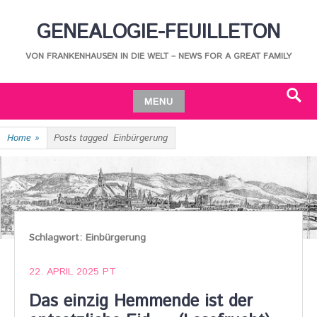
Skip
GENEALOGIE-FEUILLETON
to
content
VON FRANKENHAUSEN IN DIE WELT – NEWS FOR A GREAT FAMILY
MENU
Search
Skip
Home
»
Posts tagged
Einbürgerung
to
content
Schlagwort:
Einbürgerung
22. APRIL 2025
PT
Das einzig Hemmende ist der