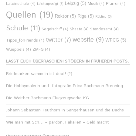
Leipzig
(5)
Lateinschule
(4)
Musik
(4)
Pfarrer
(4)
Leichenpredigt
(3)
Quellen
(19)
Rektor
(5)
Riga
(5)
Röbling
(3)
Schule
(11)
Segelschiff
(4)
Shasta
(4)
Standesamt
(4)
website
(9)
twitter
(7)
WPCG
(5)
Tipps_forFriends
(4)
Wueppels
(4)
ZMFG
(4)
LASST EUCH ÜBERRASCHEN! STÖBERN IN FRÜHEREN POSTS.
Briefmarken sammeln ist doof! (?) –
Die Hobbymalerin und -fotografin Erica Bachmann-Brenning
Die Walther-Bachmann-Flugzeugwerke KG
Johann Sebastian Teuthorn in Sangerhausen und die Bachs
Wie man mit Sch… – pardon, Fäkalien – Geld macht