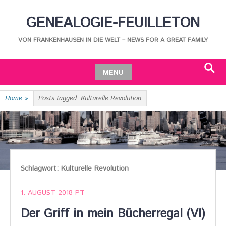
Skip
GENEALOGIE-FEUILLETON
to
content
VON FRANKENHAUSEN IN DIE WELT – NEWS FOR A GREAT FAMILY
MENU
Search
Skip
Home
»
Posts tagged
Kulturelle Revolution
to
content
Schlagwort:
Kulturelle Revolution
1. AUGUST 2018
PT
Der Griff in mein Bücherregal (VI)