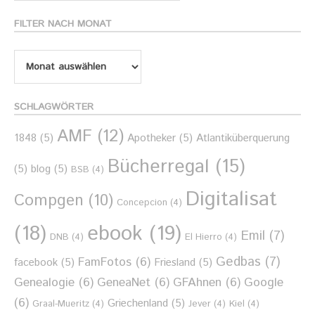
Thema
FILTER NACH MONAT
Filter
nach
Monat
SCHLAGWÖRTER
AMF
(12)
1848
(5)
Apotheker
(5)
Atlantiküberquerung
Bücherregal
(15)
(5)
blog
(5)
BSB
(4)
Digitalisat
Compgen
(10)
Concepcion
(4)
ebook
(19)
(18)
Emil
(7)
DNB
(4)
El Hierro
(4)
Gedbas
(7)
FamFotos
(6)
facebook
(5)
Friesland
(5)
Genealogie
(6)
GeneaNet
(6)
GFAhnen
(6)
Google
(6)
Griechenland
(5)
Graal-Mueritz
(4)
Jever
(4)
Kiel
(4)