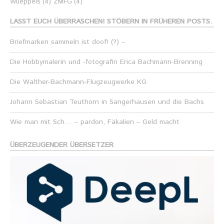
Wueppels
(4)
ZMFG
(4)
LASST EUCH ÜBERRASCHEN! STÖBERN IN FRÜHEREN POSTS.
Briefmarken sammeln ist doof! (?) –
Die Hobbymalerin und -fotografin Erica Bachmann-Brenning
Die Walther-Bachmann-Flugzeugwerke KG
Johann Sebastian Teuthorn in Sangerhausen und die Bachs
Wie man mit Sch… – pardon, Fäkalien – Geld macht
ÜBERZEUGENDER ÜBERSETZER