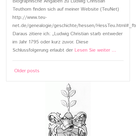
Biographische Angaben zu Ludwig Christian
Teuthorn finden sich auf meiner Website (TeuNet)
http://www.teu-
net.de/genealogie/geschichte/hessen/HessTeu.html#_ft
Daraus zitiere ich: „Ludwig Christian starb entweder
im Jahr 1795 oder kurz zuvor. Diese
Schlussfolgerung erlaubt der
Lesen Sie weiter …
Posts
Older posts
navigation