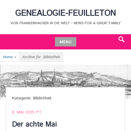
Skip
GENEALOGIE-FEUILLETON
to
content
VON FRANKENHAUSEN IN DIE WELT – NEWS FOR A GREAT FAMILY
MENU
Search
Skip
Home
»
Archive for
Bibliothek
to
content
Kategorie:
Bibliothek
8. MAI 2025
PT
Der achte Mai