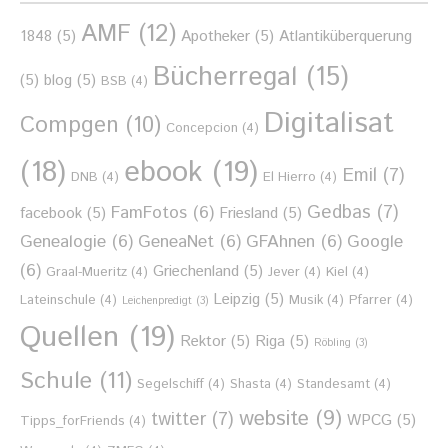
AMF
(12)
1848
(5)
Apotheker
(5)
Atlantiküberquerung
Bücherregal
(15)
(5)
blog
(5)
BSB
(4)
Digitalisat
Compgen
(10)
Concepcion
(4)
ebook
(19)
(18)
Emil
(7)
DNB
(4)
El Hierro
(4)
Gedbas
(7)
FamFotos
(6)
facebook
(5)
Friesland
(5)
Genealogie
(6)
GeneaNet
(6)
GFAhnen
(6)
Google
(6)
Griechenland
(5)
Graal-Mueritz
(4)
Jever
(4)
Kiel
(4)
Leipzig
(5)
Lateinschule
(4)
Musik
(4)
Pfarrer
(4)
Leichenpredigt
(3)
Quellen
(19)
Rektor
(5)
Riga
(5)
Röbling
(3)
Schule
(11)
Segelschiff
(4)
Shasta
(4)
Standesamt
(4)
website
(9)
twitter
(7)
WPCG
(5)
Tipps_forFriends
(4)