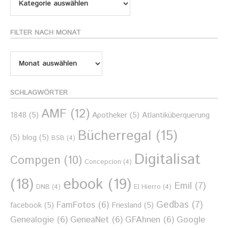
nach
Thema
FILTER NACH MONAT
Filter
nach
Monat
SCHLAGWÖRTER
AMF
(12)
1848
(5)
Apotheker
(5)
Atlantiküberquerung
Bücherregal
(15)
(5)
blog
(5)
BSB
(4)
Digitalisat
Compgen
(10)
Concepcion
(4)
ebook
(19)
(18)
Emil
(7)
DNB
(4)
El Hierro
(4)
Gedbas
(7)
FamFotos
(6)
facebook
(5)
Friesland
(5)
Genealogie
(6)
GeneaNet
(6)
GFAhnen
(6)
Google