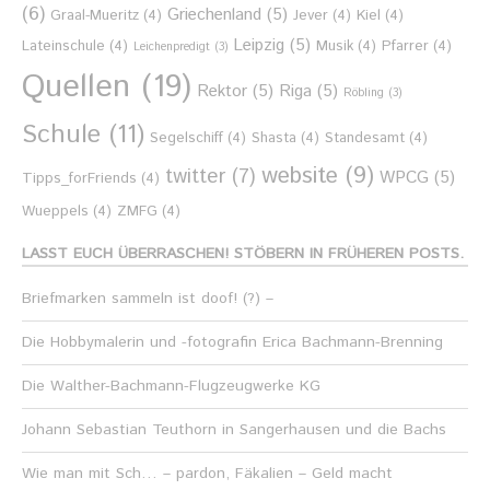
(6)
Griechenland
(5)
Graal-Mueritz
(4)
Jever
(4)
Kiel
(4)
Leipzig
(5)
Lateinschule
(4)
Musik
(4)
Pfarrer
(4)
Leichenpredigt
(3)
Quellen
(19)
Rektor
(5)
Riga
(5)
Röbling
(3)
Schule
(11)
Segelschiff
(4)
Shasta
(4)
Standesamt
(4)
website
(9)
twitter
(7)
WPCG
(5)
Tipps_forFriends
(4)
Wueppels
(4)
ZMFG
(4)
LASST EUCH ÜBERRASCHEN! STÖBERN IN FRÜHEREN POSTS.
Briefmarken sammeln ist doof! (?) –
Die Hobbymalerin und -fotografin Erica Bachmann-Brenning
Die Walther-Bachmann-Flugzeugwerke KG
Johann Sebastian Teuthorn in Sangerhausen und die Bachs
Wie man mit Sch… – pardon, Fäkalien – Geld macht