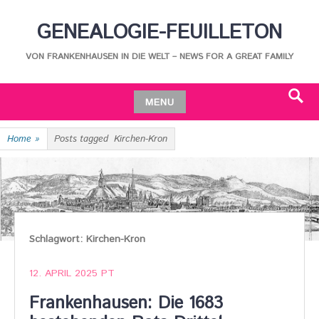
Skip
GENEALOGIE-FEUILLETON
to
content
VON FRANKENHAUSEN IN DIE WELT – NEWS FOR A GREAT FAMILY
MENU
Search
Skip
Home
»
Posts tagged
Kirchen-Kron
to
content
Schlagwort:
Kirchen-Kron
12. APRIL 2025
PT
Frankenhausen: Die 1683